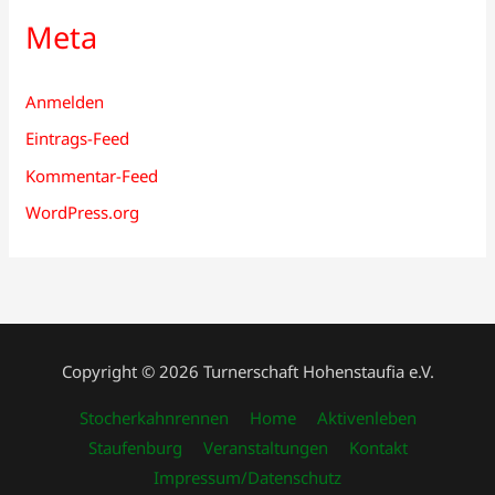
Meta
Anmelden
Eintrags-Feed
Kommentar-Feed
WordPress.org
Copyright © 2026 Turnerschaft Hohenstaufia e.V.
Stocherkahnrennen
Home
Aktivenleben
Staufenburg
Veranstaltungen
Kontakt
Impressum/Datenschutz