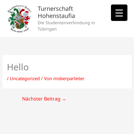
Zum
HAU
Turnerschaft
Inhalt
Hohenstaufia
springen
Die Studentenverbindung in
Tübingen
Hello
/
Uncategorized
/ Von
moberparleiter
Nächster Beitrag
→