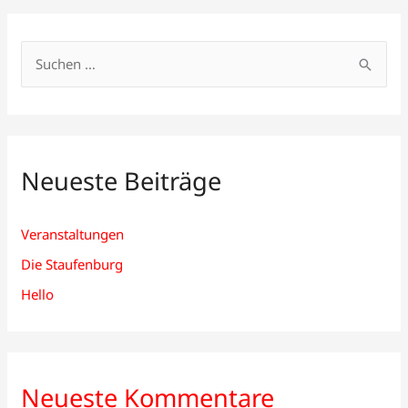
S
u
c
h
Neueste Beiträge
e
n
n
Veranstaltungen
a
Die Staufenburg
c
Hello
h
:
Neueste Kommentare