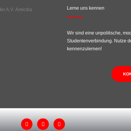
Lerne uns kennen
Wir sind eine unpolitische, mo
Studentenverbindung. Nutze d
kennenzulernen!
KO
F
I
W
a
n
i